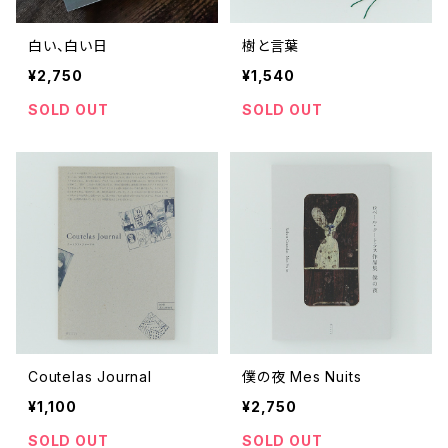
白い、白い日
樹と言葉
¥2,750
¥1,540
SOLD OUT
SOLD OUT
Coutelas Journal
僕の夜 Mes Nuits
¥1,100
¥2,750
SOLD OUT
SOLD OUT