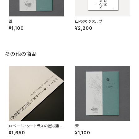
葦
山の家 クヌルプ
¥1,100
¥2,200
その他の商品
ロベール・クートラスの屋根裏展
葦
覧会
¥1,650
¥1,100