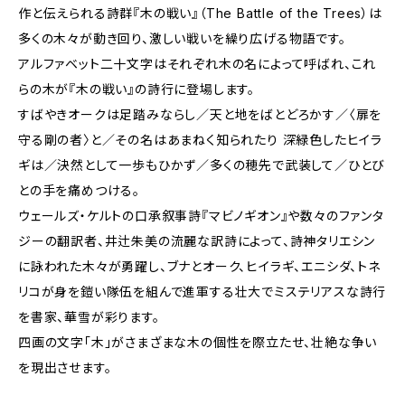
作と伝えられる詩群『木の戦い』（The Battle of the Trees）は
多くの木々が動き回り、激しい戦いを繰り広げる物語です。
アルファベット二十文字はそれぞれ木の名によって呼ばれ、これ
らの木が『木の戦い』の詩行に登場します。
すばやきオークは足踏みならし／天と地をばとどろかす／〈扉を
守る剛の者〉と／その名はあまねく知られたり 深緑色したヒイラ
ギは／決然として一歩もひかず／多くの穂先で武装して／ひとび
との手を痛めつける。
ウェールズ・ケルトの口承叙事詩『マビノギオン』や数々のファンタ
ジーの翻訳者、井辻朱美の流麗な訳詩によって、詩神タリエシン
に詠われた木々が勇躍し、ブナとオーク、ヒイラギ、エニシダ、トネ
リコが身を鎧い隊伍を組んで進軍する壮大でミステリアスな詩行
を書家、華雪が彩ります。
四画の文字「木」がさまざまな木の個性を際立たせ、壮絶な争い
を現出させます。