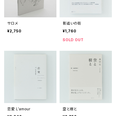
サロメ
影追いの街
¥2,750
¥1,760
SOLD OUT
恋愛 L’amour
空と樹と