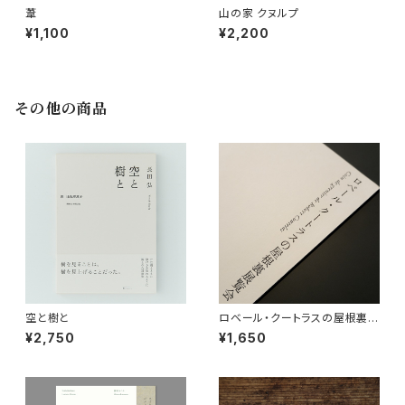
葦
山の家 クヌルプ
¥1,100
¥2,200
その他の商品
空と樹と
ロベール・クートラスの屋根裏展
覧会
¥2,750
¥1,650