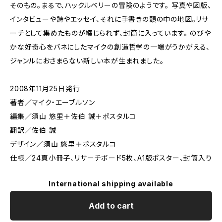
そのもの。まるで、ハックルベリーの冒険のようです。 写真や図版、
インタビューや詩やエッセイ、それに手書きの頭の中の地図。リサ
ーチとして集めたものが綴じられず、封筒に入っています。 のびや
かな好奇心をバネにしたマイクの創造哲学の一端がうかがえる、
ジャンルにおさまらない新しい本が生まれました。
2008年11月25日発行
著者／マイク・エーブルソン
編集／須山 悠里＋佐伯 誠＋ポスタルコ
翻訳／佐伯 誠
デザイン／須山 悠里＋ポスタルコ
仕様／24頁小冊子、リサーチボード5枚、A1版ポスター、封筒入り
International shipping available
Add to cart