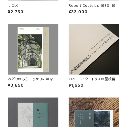
サロメ
Robert Coutelas 1930–198
5 ロベール・クートラス作品集
¥2,750
¥33,000
ある画家の仕事
みどりのみち ひかりのはな
ロベール・クートラスの屋根裏展
覧会
¥3,850
¥1,650