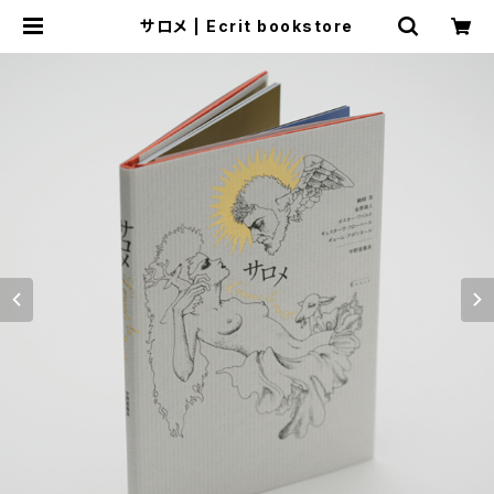
サロメ | Ecrit bookstore