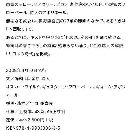
画家のモロー、ビアズリー、ピカソ。劇作家のワイルド、小説家のフ
ローベール、詩人のアポリネール。
無垢なる妖女は、宇野亜喜良の23葉の飾画のなかで、あるときは
「本画取り」で、
あるときはテキストを呼び水に「死の恋、恋の死」を踊り続ける。
蜂飼耳の書き下ろしの詩編「始まらない踊り」と金原瑞人の解説
「サロメの時代」を掲載。
2008年4月10日発行
文／蜂飼 耳、金原 瑞人
オスカー・ワイルド、ギュスターヴ・フローベール、ギョーム・アポリ
ネール
挿画・造本／宇野 亜喜良
仕様／上製本、48頁、A5正寸判
定価／本体2,500円＋税
ISBN978-4-9903308-3-5