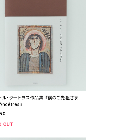
ール・クートラス作品集 『僕のご先祖さま
Ancêtres』
50
D OUT