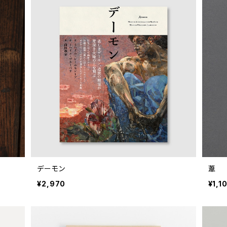
デーモン
葦
¥2,970
¥1,1