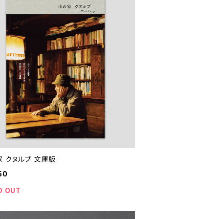
家 クヌルプ 文庫版
50
D OUT