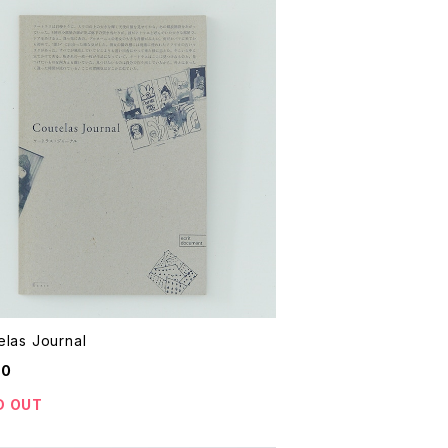
elas Journal
00
D OUT