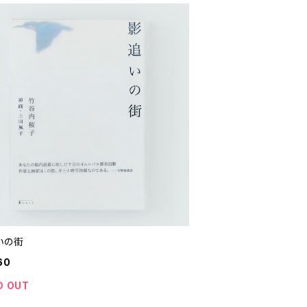
いの街
60
D OUT