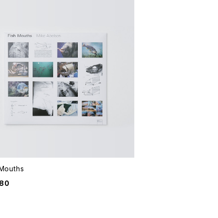
 Mouths
080