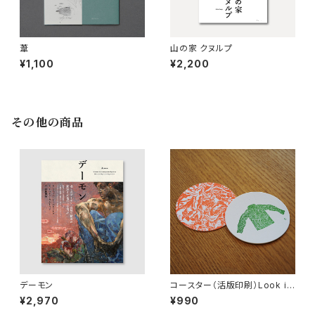
葦
山の家 クヌルプ
¥1,100
¥2,200
その他の商品
デーモン
コースター（活版印刷）Look in
to the distance｜石川丘子デ
¥2,970
¥990
ザイン