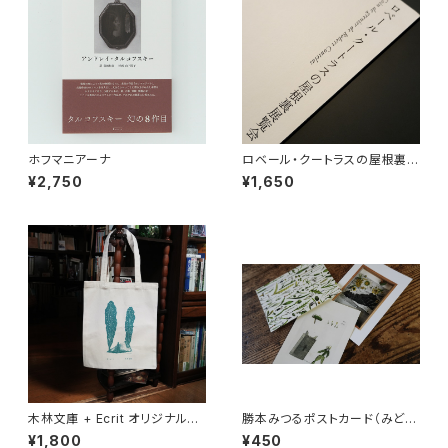
ホフマニアーナ
ロベール・クートラスの屋根裏展
覧会
¥2,750
¥1,650
木林文庫 + Ecrit オリジナルト
勝本みつるポストカード（みどり
ートバッグ
のみち ひかりのはな）
¥1,800
¥450