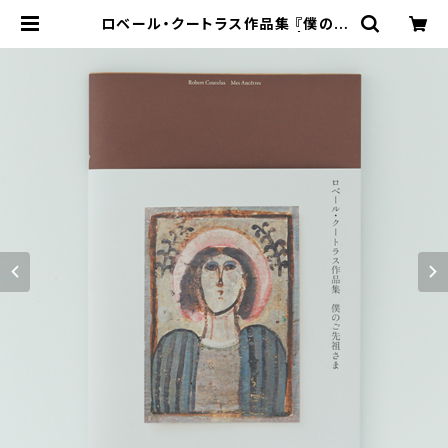
ロベール・クートラス作品集 『僕のご
先祖さま Mes Ancêtres』 | Ecrit
bookstore