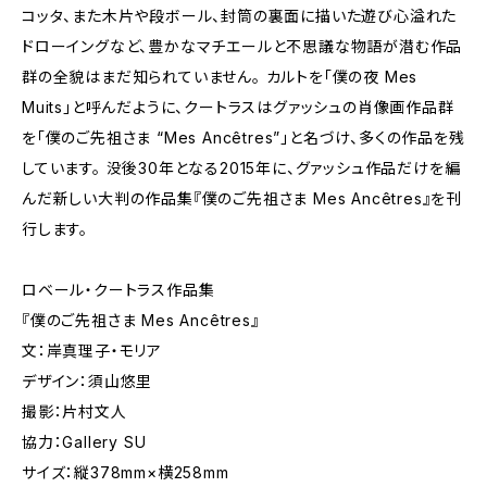
コッタ、また木片や段ボール、封筒の裏面に描いた遊び心溢れた
ドローイングなど、豊かなマチエールと不思議な物語が潜む作品
群の全貌はまだ知られていません。 カルトを「僕の夜 Mes
Muits」と呼んだように、クートラスはグァッシュの肖像画作品群
を「僕のご先祖さま “Mes Ancêtres”」と名づけ、多くの作品を残
しています。 没後30年となる2015年に、グァッシュ作品だけを編
んだ新しい大判の作品集『僕のご先祖さま Mes Ancêtres』を刊
行します。
ロベール・クートラス作品集
『僕のご先祖さま Mes Ancêtres』
文：岸真理子・モリア
デザイン：須山悠里
撮影：片村文人
協力：Gallery SU
サイズ：縦378mm×横258mm