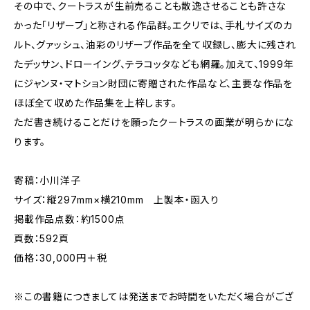
その中で、クートラスが生前売ることも散逸させることも許さな
かった「リザーブ」と称される作品群。エクリでは、手札サイズのカ
ルト、グァッシュ、油彩のリザーブ作品を全て収録し、膨大に残され
たデッサン、ドローイング、テラコッタなども網羅。加えて、1999年
にジャンヌ・マトション財団に寄贈された作品など、主要な作品を
ほぼ全て収めた作品集を上梓します。
ただ書き続けることだけを願ったクートラスの画業が明らかにな
ります。
寄稿：小川洋子
サイズ：縦297mm×横210mm 上製本・函入り
掲載作品点数：約1500点
頁数：592頁
価格：30,000円＋税
※この書籍につきましては発送までお時間をいただく場合がござ